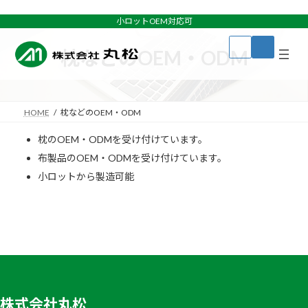
コ
ナ
ン
ビ
小ロットOEM対応可
テ
ゲ
ア
ア
ン
ー
イ
イ
枕などのOEM・ODM
コ
コ
ツ
シ
ン
ン
へ
ョ
リ
リ
ン
ン
ス
ン
ク
ク
キ
に
HOME
枕などのOEM・ODM
ッ
移
プ
動
枕のOEM・ODMを受け付けています。
布製品のOEM・ODMを受け付けています。
小ロットから製造可能
株式会社丸松