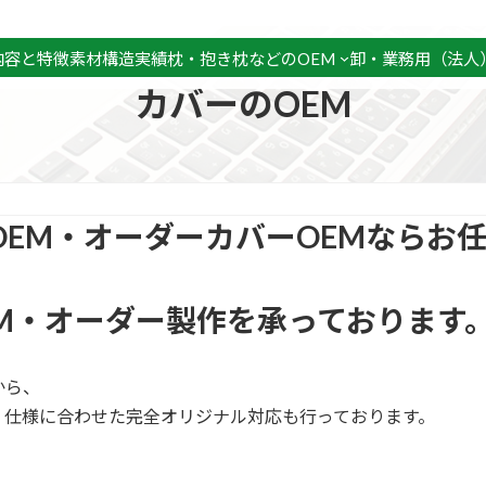
内容と特徴
素材
構造
実績
枕・抱き枕などのOEM
卸・業務用（法人
カバーのOEM
OEM・オーダーカバーOEMならお
M・オーダー製作を承っております
から、
・仕様に合わせた完全オリジナル対応も行っております。