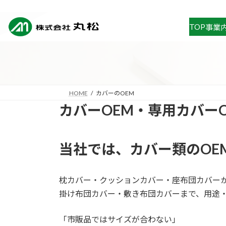
コ
ナ
ン
ビ
TOP
事業
テ
ゲ
ン
ー
ツ
シ
へ
ョ
ス
ン
キ
に
HOME
カバーのOEM
ッ
移
カバーOEM・専用カバー
プ
動
当社では、カバー類のOE
枕カバー・クッションカバー・座布団カバー
掛け布団カバー・敷き布団カバーまで、用途
「市販品ではサイズが合わない」