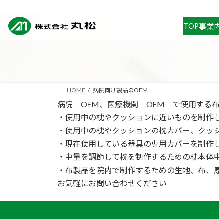
コ
ナ
ン
ビ
TOP
事業
テ
ゲ
ン
ー
ツ
シ
へ
ョ
ス
ン
キ
に
HOME
病院向け製品のOEM
ッ
移
病院 OEM、医療機関 OEM で使用する
プ
動
・使用中の枕やクッションに近いものを制作
・使用中の枕やクッションの枕カバー、クッ
・現在使用している器具の専用カバーを制作
・中量を調節して枕を制作するための枕本体
・布製品を院内で制作するための生地、布、
お気軽にお問い合わせください