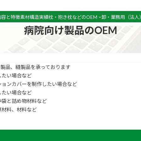
内容と特徴
素材
構造
実績
枕・抱き枕などのOEM
卸・業務用（法人
病院向け製品のOEM
布製品、縫製品を承っております
したい場合など
ションカバーを制作したい場合など
したい場合など
中袋と詰め物材料など
原材料、材料など