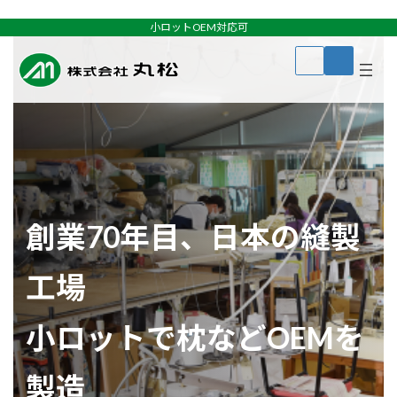
コ
ナ
ン
ビ
小ロットOEM対応可
テ
ゲ
ア
ア
ン
ー
イ
イ
コ
コ
ツ
シ
ン
ン
へ
ョ
リ
リ
ン
ン
ス
ン
ク
ク
キ
に
ッ
移
プ
動
創業70年目、日本の縫製
工場
小ロットで枕などOEMを
製造